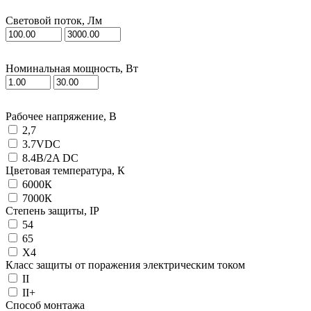
Световой поток, Лм
Номинальная мощность, Вт
Рабочее напряжение, В
2,7
3.7VDC
8.4В/2A DC
Цветовая температура, К
6000К
7000К
Степень защиты, IP
54
65
X4
Класс защиты от поражения электрическим током
II
II+
Способ монтажа