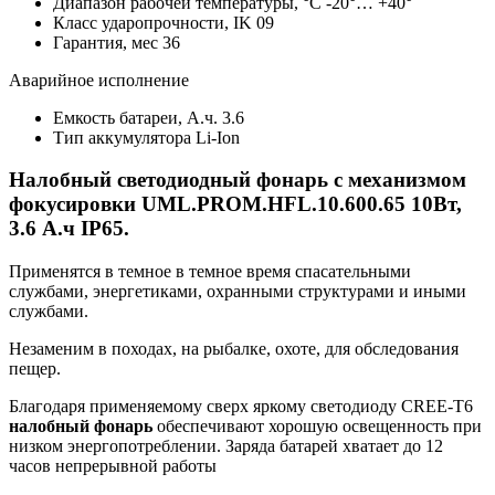
Диапазон рабочей температуры, °С
-20°… +40°
Класс ударопрочности, IK
09
Гарантия, мес
36
Аварийное исполнение
Емкость батареи, А.ч.
3.6
Тип аккумулятора
Li-Ion
Налобный светодиодный фонарь с механизмом
фокусировки UML.PROM.HFL.10.600.65 10Вт,
3.6 А.ч IP65.
Применятся в темное в темное время спасательными
службами, энергетиками, охранными структурами и иными
службами.
Незаменим в походах, на рыбалке, охоте, для обследования
пещер.
Благодаря применяемому сверх яркому светодиоду CREE-T6
налобный фонарь
обеспечивают хорошую освещенность при
низком энергопотреблении. Заряда батарей хватает до 12
часов непрерывной работы