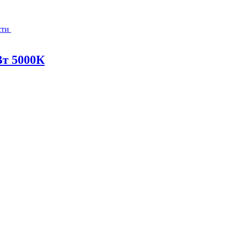
сти
т 5000К