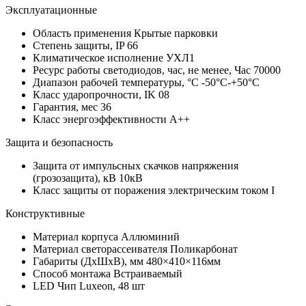
Эксплуатационные
Область применения
Крытые парковки
Степень защиты, IP
66
Климатическое исполнение
УХЛ1
Ресурс работы светодиодов, час, не менее, Час
70000
Диапазон рабочей температуры, °С
-50°C-+50°C
Класс ударопрочности, IK
08
Гарантия, мес
36
Класс энергоэффективности
A++
Защита и безопасность
Защита от импульсных скачков напряжения
(грозозащита), кВ
10кВ
Класс защиты от поражения электрическим током
I
Конструктивные
Материал корпуса
Аллюминий
Материал светорассеивателя
Поликарбонат
Габариты (ДхШхВ), мм
480×410×116мм
Способ монтажа
Встраиваемый
LED Чип
Luxeon, 48 шт