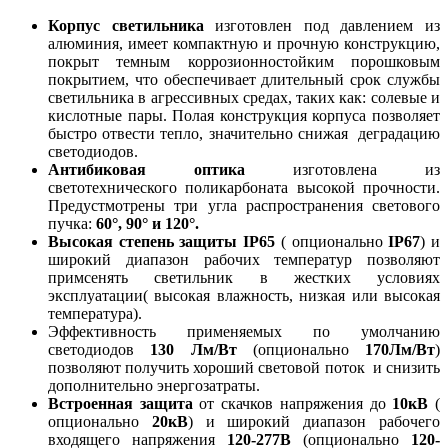
Корпус светильника
изготовлен под давлением из
алюминия, имеет компактную и прочную конструкцию,
покрыт темным коррозионностойким порошковым
покрытием, что обеспечивает длительный срок службы
светильника в агрессивных средах, таких как: солевые и
кислотные пары. Полая конструкция корпуса позволяет
быстро отвести тепло, значительно снижая деградацию
светодиодов.
Антибиковая оптика
изготовлена из
светотехнического поликарбоната высокой прочности.
Предустмотрены три угла распространения светового
пучка:
60°, 90° и 120°.
Высокая степень защиты IP65
( опционально
IP67
) и
широкий диапазон рабочих температур позволяют
примсенять светильник в жестких условиях
эксплуатации( высокая влажность, низкая или высокая
температура).
Эффективность применяемых по умолчанию
светодиодов
130 Лм/Вт
(опционально
170Лм/Вт
)
позволяют получить хороший световой поток и снизить
дополнительно энергозатраты.
Встроенная защита
от скачков напряжения до
10кВ
(
опционально
20кВ
) и широкий диапазон рабочего
входящего напряжения
120-277В
(опционально
120-