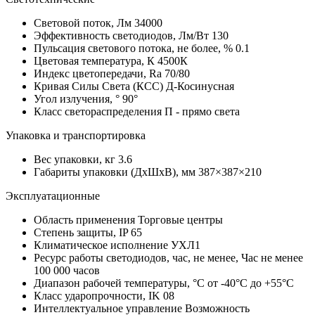
Световой поток, Лм
34000
Эффективность светодиодов, Лм/Вт
130
Пульсация светового потока, не более, %
0.1
Цветовая температура, К
4500К
Индекс цветопередачи, Ra
70/80
Кривая Силы Света (КСС)
Д-Косинусная
Угол излучения, °
90°
Класс светораспределения
П - прямо света
Упаковка и транспортировка
Вес упаковки, кг
3.6
Габариты упаковки (ДхШхВ), мм
387×387×210
Эксплуатационные
Область применения
Торговые центры
Степень защиты, IP
65
Климатическое исполнение
УХЛ1
Ресурс работы светодиодов, час, не менее, Час
не менее
100 000 часов
Диапазон рабочей температуры, °С
от -40°C до +55°C
Класс ударопрочности, IK
08
Интеллектуальное управление
Возможность