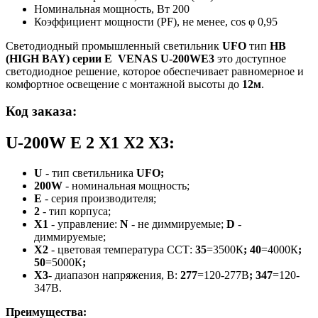
Номинальная мощность, Вт
200
Коэффициент мощности (PF), не менее, cos φ
0,95
Светодиодный промышленный светильник
UFO
тип
HB
(HIGH BAY)
серии E
VENAS U-200WE3
это доступное
светодиодное решение, которое обеспечивает равномерное и
комфортное освещение с монтажной высоты до
12м
.
Код заказа
:
U-200W E 2 X1 X2 X3:
U
-
тип светильника
UFO;
200W
- номинальная мощность;
Е
- серия производителя;
2
- тип корпуса;
Х1
- управление:
N
- не диммируемые;
D
-
диммируемые;
Х2
- цветовая температура ССТ:
35
=3500К
;
40
=4000К
;
50
=5000К
;
Х3
- диапазон напряжения, В:
277
=120-277В
;
347
=120-
347В.
Преимущества
: