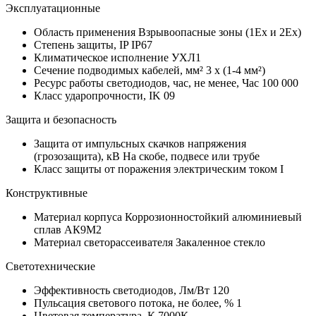
Эксплуатационные
Область применения
Взрывоопасные зоны (1Ех и 2Ех)
Степень защиты, IP
IP67
Климатическое исполнение
УХЛ1
Сечение подводимых кабелей, мм²
3 х (1-4 мм²)
Ресурс работы светодиодов, час, не менее, Час
100 000
Класс ударопрочности, IK
09
Защита и безопасность
Защита от импульсных скачков напряжения
(грозозащита), кВ
На скобе, подвесе или трубе
Класс защиты от поражения электрическим током
I
Конструктивные
Материал корпуса
Коррозионностойкий алюминиевый
сплав АК9М2
Материал светорассеивателя
Закаленное стекло
Светотехнические
Эффективность светодиодов, Лм/Вт
120
Пульсация светового потока, не более, %
1
Цветовая температура, К
7000К