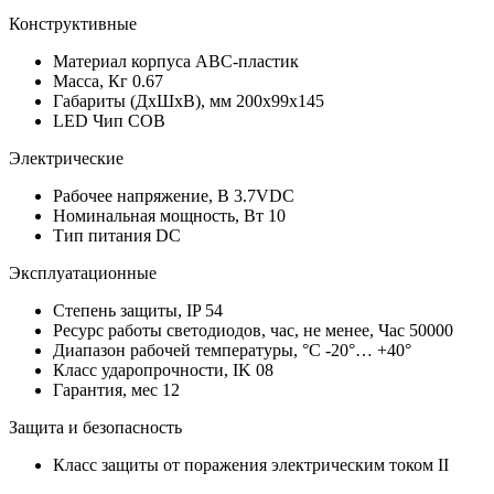
Конструктивные
Материал корпуса
ABC-пластик
Масса, Кг
0.67
Габариты (ДхШхВ), мм
200х99х145
LED Чип
COB
Электрические
Рабочее напряжение, В
3.7VDC
Номинальная мощность, Вт
10
Тип питания
DC
Эксплуатационные
Степень защиты, IP
54
Ресурс работы светодиодов, час, не менее, Час
50000
Диапазон рабочей температуры, °С
-20°… +40°
Класс ударопрочности, IK
08
Гарантия, мес
12
Защита и безопасность
Класс защиты от поражения электрическим током
II