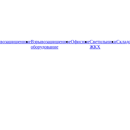
ывозащищенные
Взрывозащищенное
Офисные
Cветильники
Склад
оборудование
ЖКХ