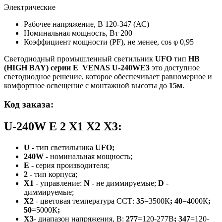
Электрические
Рабочее напряжение, В
120-347 (АС)
Номинальная мощность, Вт
200
Коэффициент мощности (PF), не менее, cos φ
0,95
Светодиодный промышленный светильник
UFO
тип
HB
(HIGH BAY)
серии E
VENAS U-240WE3
это доступное
светодиодное решение, которое обеспечивает равномерное и
комфортное освещение с монтажной высоты до
15м
.
Код заказа
:
U-240W E 2 X1 X2 X3:
U
-
тип светильника
UFO;
240W
- номинальная мощность;
Е
- серия производителя;
2
- тип корпуса;
Х1
- управление:
N
- не диммируемые;
D
-
диммируемые;
Х2
- цветовая температура ССТ:
35
=3500К
;
40
=4000К
;
50
=5000К
;
Х3
- диапазон напряжения, В:
277
=120-277В
;
347
=120-