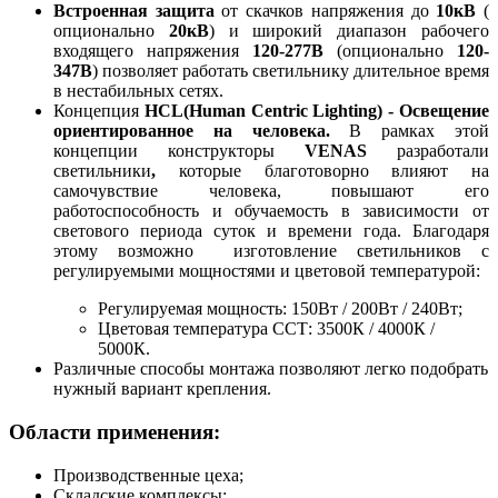
Встроенная защита
от скачков напряжения до
10кВ
(
опционально
20кВ
) и широкий диапазон рабочего
входящего напряжения
120-277В
(опционально
120-
347В
) позволяет работать светильнику длительное время
в нестабильных сетях.
Концепция
HCL(Human Centric Lighting) - Освещение
ориентированное на человека.
В рамках этой
концепции конструкторы
VENAS
разработали
светильники
,
которые благотоворно влияют на
самочувствие человека,
повышают его
работоспособность и обучаемость в зависимости от
светового периода суток и времени года. Благодаря
этому возможно изготовление светильников с
регулируемыми мощностями и цветовой температурой:
Регулируемая мощность: 150Вт / 200Вт / 240Вт;
Цветовая температура ССТ: 3500К / 4000К /
5000К.
Различные способы монтажа позволяют легко подобрать
нужный вариант крепления.
Области применения:
Производственные цеха;
Складские комплексы;