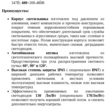
347В;
480
=200-480В
Преимущества
:
Корпус светильника
изготовлен под давлением из
алюминия, имеет компактную и прочную конструкцию,
покрыт темным коррозионностойким порошковым
покрытием, что обеспечивает длительный срок службы
светильника в агрессивных средах, таких как: солевые и
кислотные пары. Полая конструкция корпуса позволяет
быстро отвести тепло, значительно снижая деградацию
светодиодов.
Антибиковая оптика
изготовлена из
светотехнического поликарбоната высокой прочности.
Предустмотрены три угла распространения светового
пучка:
60°, 90° и 120°.
Высокая степень защиты IP65
( опционально
IP67
) и
широкий диапазон рабочих температур позволяют
примсенять светильник в жестких условиях
эксплуатации( высокая влажность, низкая или высокая
температура).
Эффективность применяемых по умолчанию
светодиодов
130 Лм/Вт
(опционально
170Лм/Вт
)
позволяют получить хороший световой поток и снизить
дополнительно энергозатраты.