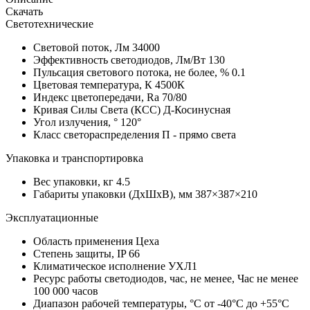
Скачать
Светотехнические
Световой поток, Лм
34000
Эффективность светодиодов, Лм/Вт
130
Пульсация светового потока, не более, %
0.1
Цветовая температура, К
4500К
Индекс цветопередачи, Ra
70/80
Кривая Силы Света (КСС)
Д-Косинусная
Угол излучения, °
120°
Класс светораспределения
П - прямо света
Упаковка и транспортировка
Вес упаковки, кг
4.5
Габариты упаковки (ДхШхВ), мм
387×387×210
Эксплуатационные
Область применения
Цеха
Степень защиты, IP
66
Климатическое исполнение
УХЛ1
Ресурс работы светодиодов, час, не менее, Час
не менее
100 000 часов
Диапазон рабочей температуры, °С
от -40°C до +55°C