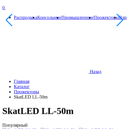
0
Распродажа
Консольные
Промышленные
Прожекторы
Взр
Назад
Главная
Каталог
Прожекторы
SkatLED LL-50m
SkatLED LL-50m
Популярный