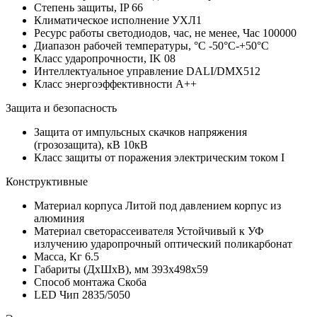
Степень защиты, IP
66
Климатическое исполнение
УХЛ1
Ресурс работы светодиодов, час, не менее, Час
100000
Диапазон рабочей температуры, °С
-50°C-+50°C
Класс ударопрочности, IK
08
Интеллектуальное управление
DALI/DMX512
Класс энергоэффективности
A++
Защита и безопасность
Защита от импульсных скачков напряжения
(грозозащита), кВ
10кВ
Класс защиты от поражения электрическим током
I
Конструктивные
Материал корпуса
Литой под давлением корпус из
алюминия
Материал светорассеивателя
Устойчивый к УФ
излучению ударопрочный оптический поликарбонат
Масса, Кг
6.5
Габариты (ДхШхВ), мм
393x498х59
Способ монтажа
Скоба
LED Чип
2835/5050