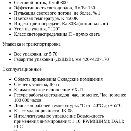
Световой поток, Лм
40800
Эффективность светодиодов, Лм/Вт
130
Пульсация светового потока, не более, %
1
Цветовая температура, К
4500К
Индекс цветопередачи, Ra
80Ra(опционально)
Угол излучения, °
120°
Класс светораспределения
П - прямо света
Упаковка и транспортировка
Вес упаковки, кг
5.70
Габариты упаковки (ДхШхВ), мм
420×420×170
Эксплуатационные
Область применения
Складские помещения
Степень защиты, IP
65
Климатическое исполнение
УХЛ1
Ресурс работы светодиодов, час, не менее, Час
не менее
100 000 часов
Диапазон рабочей температуры, °С
от -40°C до +55°C
Класс ударопрочности, IK
08
Интеллектуальное управление
Возможность
применения диммирования: 1-10, PWM(ШИМ); DALI;
PLC