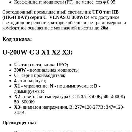
Коэффициент мощности (PF), не менее, cos φ
0,95
Светодиодный промышленный светильник
UFO
тип
HB
(HIGH BAY)
серии С
VENAS U-300WС4
это доступное
светодиодное решение, которое обеспечивает равномерное и
комфортное освещение с монтажной высоты до
20м
.
Код заказа
:
U-200W С 3 X1 X2 X3:
U
-
тип светильника
UFO;
300W
- номинальная мощность;
С
- серия производителя;
4
- тип корпуса;
Х1
- управление:
N
- не диммируемые;
D
-
диммируемые;
Х2
- цветовая температура ССТ:
35
=3500К
;
40
=4000К
;
50
=5000К
;
Х3
- диапазон напряжения, В:
277
=120-277В
;
347
=120-
347В.
Преимущества
: