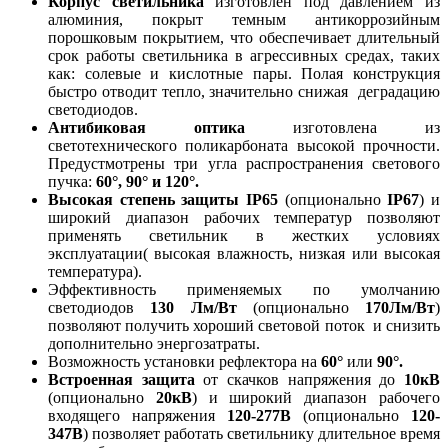
Корпус светильника
изготовлен под давлением из
алюминия, покрыт темным антикоррозийным
порошковым покрытием, что обеспечивает длительный
срок работы светильника в агрессивных средах, таких
как: солевые и кислотные пары. Полая конструкция
быстро отводит тепло, значительно снижая деградацию
светодиодов.
Антибиковая оптика
изготовлена из
светотехнического поликарбоната высокой прочности.
Предустмотрены три угла распространения светового
пучка:
60°, 90° и 120°.
Высокая степень защиты IP65
(опционально
IP67
) и
широкий диапазон рабочих температур позволяют
применять светильник в жестких условиях
эксплуатации( высокая влажность, низкая или высокая
температура).
Эффективность применяемых по умолчанию
светодиодов
130 Лм/Вт
(опционально
170Лм/Вт
)
позволяют получить хороший световой поток и снизить
дополнительно энергозатраты.
Возможность установки рефлектора на
60°
или
90°.
Встроенная защита
от скачков напряжения до
10кВ
(опционально
20кВ
) и широкий диапазон рабочего
входящего напряжения
120-277В
(опционально
120-
347В
) позволяет работать светильнику длительное время