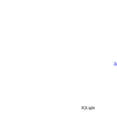
З
IQLight