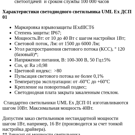
светоотдачей и сроком службы 100 000 часов
Характеристики светодиодного светильника UML Ex ДСП
01
Маркировка взрывозащиты IExdIICT6
Степень защиты: IP67;
Мощность.Вт: от 10 до 40 Вт с шагом настройки 1Вт;
Световой поток, Лм: от 1500 до 6000 Лм;
Угол распространения светового потока (КСС), ° 120
(базовый)*;
Напряжение питания, В: 100-300 В, 50 Гц±5%
Cos, φ: Ra ≥0,98
Цветовой индекс: >80
Пульсация светового потока не более 0,1%
Температура эксплуатации: от -60°С до +60°С
Крепление на поворотный подвес;
Светодиодная плата закрыта закаленным стеклом.
Стандартно светильники UML Ex ДСП 01 изготавливаются
шагом 10Вт. Максимальная мощность 40Вт.
Допустим заказ светильников нестандартной мощности
шагом 1Вт, например, 16 Вт (производится за счет тонкой
настройка драйвера).
** Зависит от мощности светильника