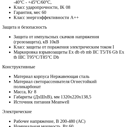
-40°C - +45°C/60°C,
Класс ударопрочности, IK
08
Гарантия, мес
60
Класс энергоэффективности
A++
Защита и безопасность
Защита от импульсных скачков напряжения
(грозозащита), кВ
10кВ
Класс защиты от поражения электрическим током
I
Маркировка взрывозащиты
Ex db eb mb IIC T5/T6 Gb Ex
tb IIIC T95°C/T85°C Db
Конструктивные
Материал корпуса
Нержавеющая сталь
Материал светорассеивателя
Огнестойкий
поликарбонат
Масса, Кг
8
Габариты (ДхШхВ), мм
1320х220х138,5
Источник питания
Meanwell
Электрические
Рабочее напряжение, В
200-480 (АС)
Номинальная мощность, Вт
60