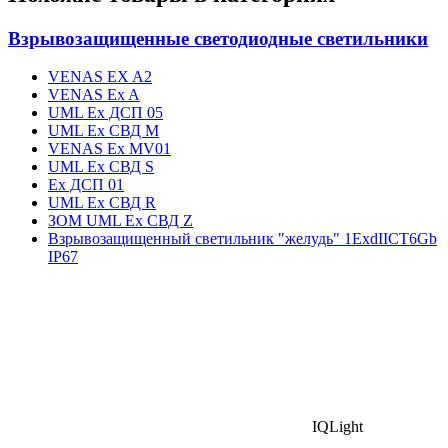
Взрывозащищенные светодиодные светильники
VENAS EX A2
VENAS Ex A
UML Ex ДСП 05
UML Ex СВД M
VENAS Ex MV01
UML Ex СВД S
Ex ДСП 01
UML Ex СВД R
ЗОМ UML Ex СВД Z
Взрывозащищенный светильник "желудь" 1ExdIIСT6Gb
IP67
IQLight