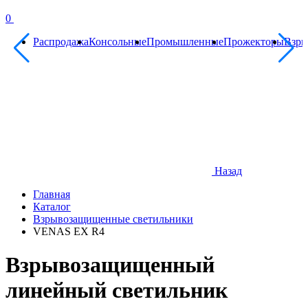
0
Распродажа
Консольные
Промышленные
Прожекторы
Взр
Назад
Главная
Каталог
Взрывозащищенные светильники
VENAS EX R4
Взрывозащищенный
линейный светильник