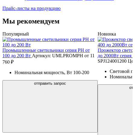
Прайс-листы на продукцию
Мы рекомендуем
Популярный
Новинка
Промышленные светильники серия PH от
Прожектор свето
100 до 200 Вт
Артикул: UMLPROMPH
от 11
до 2000Вт серия 
SPJ124001200
Цен
760 ₽
Световой п
Номинальная мощность, Вт
100-200
Номинальна
отправить запрос
от