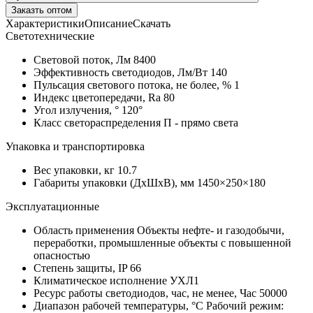
Заказть оптом
Характеристики
Описание
Скачать
Светотехнические
Световой поток, Лм
8400
Эффективность светодиодов, Лм/Вт
140
Пульсация светового потока, не более, %
1
Индекс цветопередачи, Ra
80
Угол излучения, °
120°
Класс светораспределения
П - прямо света
Упаковка и транспортировка
Вес упаковки, кг
10.7
Габариты упаковки (ДхШхВ), мм
1450×250×180
Эксплуатационные
Область применения
Объекты нефте- и газодобычи,
переработки, промышленные объекты с повышенной
опасностью
Степень защиты, IP
66
Климатическое исполнение
УХЛ1
Ресурс работы светодиодов, час, не менее, Час
50000
Диапазон рабочей температуры, °С
Рабочий режим: