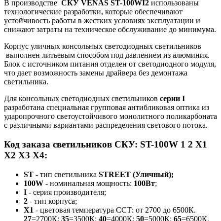
В производстве
СКУ
VENAS ST-100WI2
использованы
технологические разработки, которые обеспечивают
устойчивость работы в жестких условиях эксплуатации и
снижают затраты на техническое обслуживание до минимума.
Корпус уличных консольных светодиодных светильников
выполнен литьевым способом под давлением из алюминия.
Блок с источником питания отделен от светодиодного модуля,
что дает возможность замены драйвера без демонтажа
светильника.
Для консольных светодиодных светильников
серии
I
разработана специальная групповая антибликовая оптика из
ударопрочного светоустойчивого монолитного поликарбоната
с различными вариантами распределения светового потока.
Код заказа светильников СКУ: ST-100W 1 2 X1
X2 X3 Х4:
ST
-
тип светильника
STREET (Уличный);
100W
- номинальная мощность:
100Вт
;
I
- серия производителя;
2
- тип корпуса;
Х1
- цветовая температура ССТ: от 2700 до 6500К.
27
=2700К;
35
=3500К;
40
=4000К;
50
=5000К;
65
=6500К.