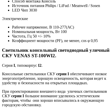
Способ монтажа
Консоль
Источник питания
Philips / LiFud / Meanwell / Sosen
LED Чип
3030
Электрические
Рабочее напряжение, В
110-277(АС)
Номинальная мощность, Вт
100
Частота, Гц
50 +/- 10%
Коэффициент мощности (PF), не менее, cos φ
0,95
Светильник консольный светодиодный уличный
СКУ VENAS ST-100WI2.
Серия
I
, типокорпус
I2
.
Консольные светильники СКУ
серии I
обеспечивают низкое
энергопотребление, хорошую освещенность, которая ведет к
удобству и безопасности на открытых площадках.
При проектировании внешнего вида уличных светильников
СКУ
серии
I
большое внимание уделялось эстетическим
факторам, чтобы они хорошо вписывались в окружающую
городскую обстановку.