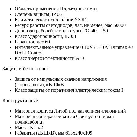
Область применения
Подъездные пути
Степень защиты, IP
66
Климатическое исполнение
УХЛ1
Ресурс работы светодиодов, час, не менее, Час
50000
Диапазон рабочей температуры, °С
-40...+50
Класс ударопрочности, IK
08
Гарантия, мес
60
Интеллектуальное управление
0-10V / 1-10V Dimmable /
DALI Control
Класс энергоэффективности
A++
Защита и безопасность
Защита от импульсных скачков напряжения
(грозозащита), кВ
10кВ
Класс защиты от поражения электрическим током
I
Конструктивные
Материал корпуса
Литой под давлением аллюминий
Материал светорассеивателя
Светоустойчивый
поликарбонат
Масса, Кг
5.2
Габариты (ДхШхВ), мм
613x240x109