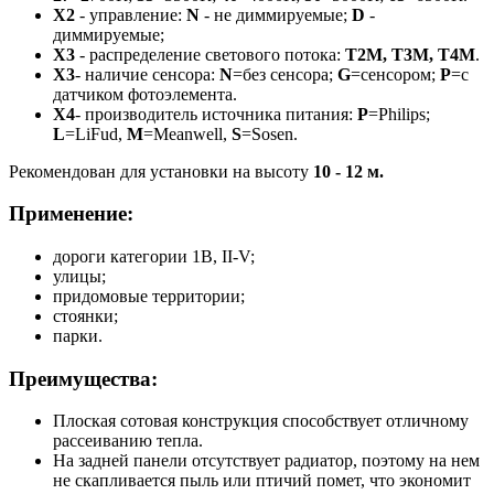
Х2
- управление:
N
- не диммируемые;
D
-
диммируемые;
Х3
- распределение светового потока:
Т2М, Т3М, Т4М
.
Х3
- наличие сенсора:
N
=без сенсора;
G
=сенсором;
P
=с
датчиком фотоэлемента.
Х4
- производитель источника питания:
P
=Philips;
L
=LiFud,
M
=Meanwell,
S
=Sosen.
Рекомендован для установки на высоту
10 - 12 м.
Применение
:
дороги категории 1В, II-V;
улицы;
придомовые территории;
стоянки;
парки.
Преимущества:
Плоская сотовая конструкция способствует отличному
рассеиванию тепла.
На задней панели отсутствует радиатор, поэтому на нем
не скапливается пыль или птичий помет, что экономит