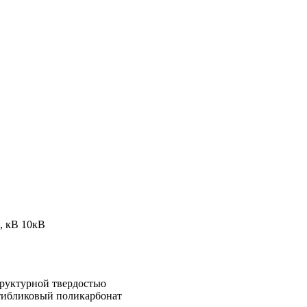
), кВ
10кВ
руктурной твердостью
тибликовый поликарбонат