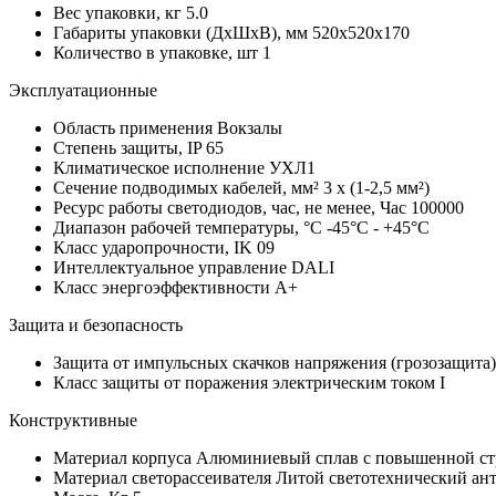
Вес упаковки, кг
5.0
Габариты упаковки (ДхШхВ), мм
520x520x170
Количество в упаковке, шт
1
Эксплуатационные
Область применения
Вокзалы
Степень защиты, IP
65
Климатическое исполнение
УХЛ1
Сечение подводимых кабелей, мм²
3 x (1-2,5 мм²)
Ресурс работы светодиодов, час, не менее, Час
100000
Диапазон рабочей температуры, °С
-45°C - +45°C
Класс ударопрочности, IK
09
Интеллектуальное управление
DALI
Класс энергоэффективности
A+
Защита и безопасность
Защита от импульсных скачков напряжения (грозозащита
Класс защиты от поражения электрическим током
I
Конструктивные
Материал корпуса
Алюминиевый сплав с повышенной ст
Материал светорассеивателя
Литой светотехнический ан