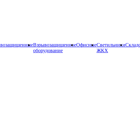
ывозащищенные
Взрывозащищенное
Офисные
Cветильники
Склад
оборудование
ЖКХ