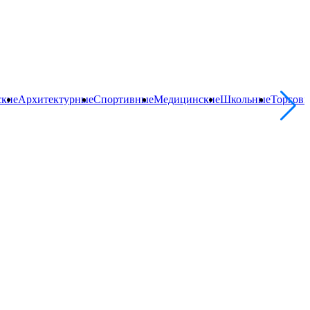
ские
Архитектурные
Спортивные
Медицинские
Школьные
Торгов