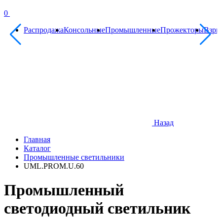
0
Распродажа
Консольные
Промышленные
Прожекторы
Взр
Назад
Главная
Каталог
Промышленные светильники
UML.PROM.U.60
Промышленный
светодиодный светильник