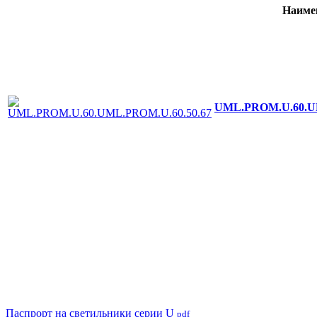
Наиме
UML.PROM.U.60.UM
Паспрорт на светильники серии U
pdf