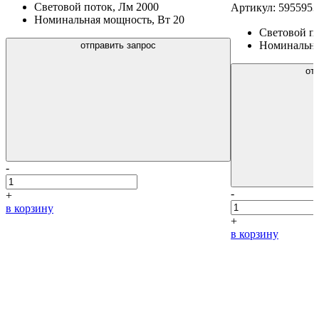
Световой поток, Лм
2000
Артикул: 595595
Номинальная мощность, Вт
20
Световой п
Номинальна
отправить запрос
от
-
-
+
в корзину
+
в корзину