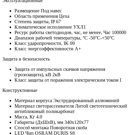
Эксплуатационные
Размещение
Под навес
Область применения
Цеха
Степень защиты, IP
67
Климатическое исполнение
УХЛ1
Ресурс работы светодиодов, час, не менее, Час
100000
Диапазон рабочей температуры, °С
-50°C-+50°C
Класс ударопрочности, IK
09
Класс энергоэффективности
A+
Защита и безопасность
Защита от импульсных скачков напряжения
(грозозащита), кВ
2кВ
Класс защиты от поражения электрическим током
I
Конструктивные
Материал корпуса
Экструдированный аллюминий
Материал светорассеивателя
Литой светотехнический
антибликовый поликарбонат
Масса, Кг
4.0
Габариты (ДхШхВ), мм
340х120х77
Способ монтажа
Поворотная скоба
LED Чип
OSRAM DURIS S8