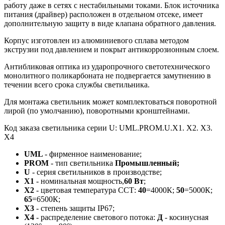
работу даже в сетях с нестабильными токами. Блок источника
питания (драйвер) расположен в отдельном отсеке, имеет
дополнительную защиту в виде клапана обратного давления.
Корпус
изготовлен из алюминиевого сплава
методом
экструзии под давлением и покрыт антикоррозионным слоем.
Антибликовая оптика из ударопрочного светотехнического
монолитного поликарбоната не подвергается замутнению в
течении всего срока службы светильника.
Для монтажа светильник может комплектоваться поворотной
лирой (по умолчанию), поворотными кронштейнами.
Код заказа светильника серии U: UML.PROM.U.X1. X2. X3.
Х4
UML
-
фирменное наименование;
PROM
-
тип светильника
Промышленный;
U
- серия светильников в производстве;
X1
- номинальная мощность,
60 Вт
;
Х2
- цветовая температура ССТ:
40
=4000К;
50
=5000К;
65
=6500К;
X3
- степень защиты IP67;
Х4
- распределение светового потока:
Д
- косинусная