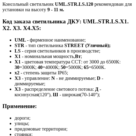
Консольный светильник
UML.STR.LS.120
рекомендован для
установки на высоту
9 - 11 м.
Код заказа светильника ДКУ: UML.STR.LS.X1.
X2. X3. Х4.X5:
UML
-
фирменное наименование;
STR
-
тип светильника
STREET (Уличный);
LS
- серия светильников в производстве;
X1
- номинальная мощность,
Вт
;
Х1
- цветовая температура ССТ: от 3000 до 6500К:
30
=3000К;
40
=4000К;
50
=5000К;
65
=6500К.
х2
- степень защиты IP65;
Х3
- управление:
N
- не диммируемые;
D
-
диммируемые;
Х3
- распределение светового потока:
Д
-
косинусная(120°),
Ш
- широкая(70-140°);
Применение
:
дороги;
улицы;
придомовые территории;
стоянки;