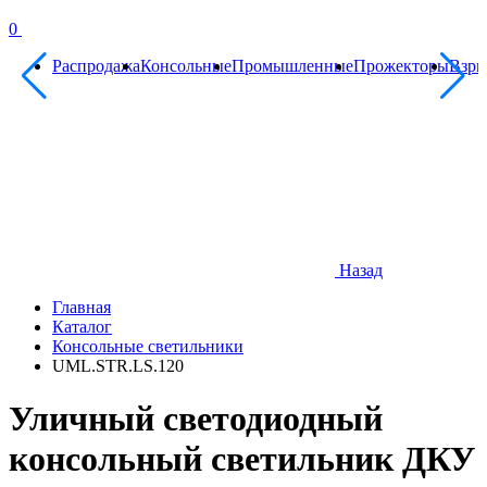
0
Распродажа
Консольные
Промышленные
Прожекторы
Взр
Назад
Главная
Каталог
Консольные светильники
UML.STR.LS.120
Уличный светодиодный
консольный светильник ДКУ