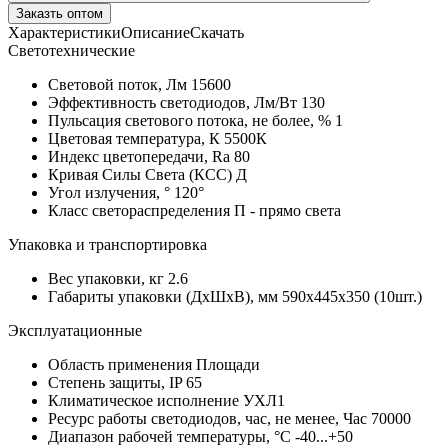
Заказть оптом
Характеристики
Описание
Скачать
Светотехнические
Световой поток, Лм
15600
Эффективность светодиодов, Лм/Вт
130
Пульсация светового потока, не более, %
1
Цветовая температура, К
5500К
Индекс цветопередачи, Ra
80
Кривая Силы Света (КСС)
Д
Угол излучения, °
120°
Класс светораспределения
П - прямо света
Упаковка и транспортировка
Вес упаковки, кг
2.6
Габариты упаковки (ДхШхВ), мм
590х445х350 (10шт.)
Эксплуатационные
Область применения
Площади
Степень защиты, IP
65
Климатическое исполнение
УХЛ1
Ресурс работы светодиодов, час, не менее, Час
70000
Диапазон рабочей температуры, °С
-40...+50