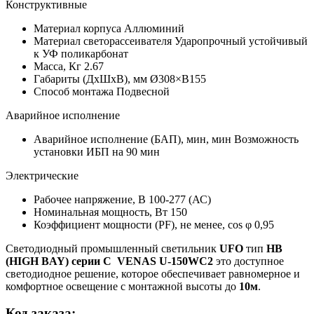
Конструктивные
Материал корпуса
Аллюминий
Материал светорассеивателя
Ударопрочный устойчивый
к УФ поликарбонат
Масса, Кг
2.67
Габариты (ДхШхВ), мм
Ø308×В155
Способ монтажа
Подвесной
Аварийное исполнение
Аварийное исполнение (БАП), мин, мин
Возможность
установки ИБП на 90 мин
Электрические
Рабочее напряжение, В
100-277 (АС)
Номинальная мощность, Вт
150
Коэффициент мощности (PF), не менее, cos φ
0,95
Светодиодный промышленный светильник
UFO
тип
HB
(HIGH BAY)
серии С
VENAS U-150WС2
это доступное
светодиодное решение, которое обеспечивает равномерное и
комфортное освещение с монтажной высоты до
10м
.
Код заказа
: