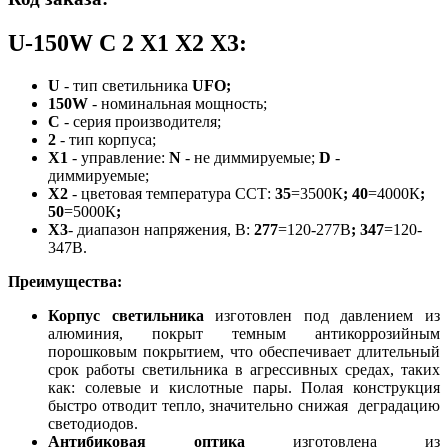
U-150W С 2 X1 X2 X3:
U
-
тип светильника
UFO;
150W
- номинальная мощность;
С
- серия производителя;
2
- тип корпуса;
Х1
- управление:
N
- не диммируемые;
D
-
диммируемые;
Х2
- цветовая температура ССТ:
35
=3500К
;
40
=4000К
;
50
=5000К
;
Х3
- диапазон напряжения, В:
277
=120-277В
;
347
=120-
347В.
Преимущества
:
Корпус светильника
изготовлен под давлением из
алюминия, покрыт темным антикоррозийным
порошковым покрытием, что обеспечивает длительный
срок работы светильника в агрессивных средах, таких
как: солевые и кислотные пары. Полая конструкция
быстро отводит тепло, значительно снижая деградацию
светодиодов.
Антибиковая оптика
изготовлена из