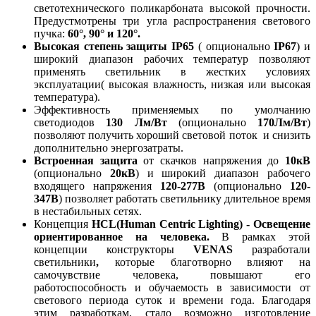
светотехнического поликарбоната высокой прочности.
Предустмотрены три угла распространения светового
пучка:
60°, 90° и 120°.
Высокая степень защиты IP65
( опционально
IP67
) и
широкий диапазон рабочих температур позволяют
применять светильник в жестких условиях
эксплуатации( высокая влажность, низкая или высокая
температура).
Эффективность применяемых по умолчанию
светодиодов
130 Лм/Вт
(опционально
170Лм/Вт
)
позволяют получить хороший световой поток и снизить
дополнительно энергозатраты.
Встроенная защита
от скачков напряжения до
10кВ
(опционально
20кВ
) и широкий диапазон рабочего
входящего напряжения
120-277В
(опционально
120-
347В
) позволяет работать светильнику длительное время
в нестабильных сетях.
Концепция
HCL(Human Centric Lighting) - Освещение
ориентированное на человека.
В рамках этой
концепции конструкторы
VENAS
разработали
светильники
,
которые благотворно влияют на
самочувствие человека,
повышают его
работоспособность и обучаемость в зависимости от
светового периода суток и времени года. Благодаря
этим разработкам, стало возможно изготовление